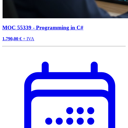
MOC 55339 - Programming in C#
1.790,00 €
+ IVA