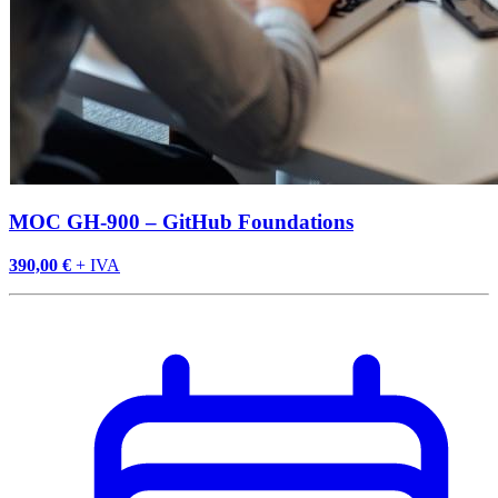
MOC GH-900 – GitHub Foundations
390,00 €
+ IVA