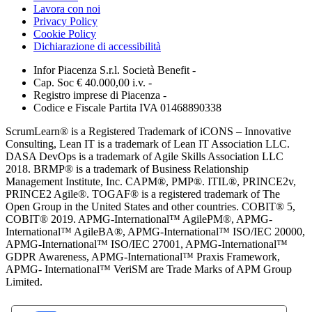
Lavora con noi
Privacy Policy
Cookie Policy
Dichiarazione di accessibilità
Infor Piacenza S.r.l. Società Benefit -
Cap. Soc € 40.000,00 i.v. -
Registro imprese di Piacenza -
Codice e Fiscale Partita IVA 01468890338
ScrumLearn® is a Registered Trademark of iCONS – Innovative
Consulting, Lean IT is a trademark of Lean IT Association LLC.
DASA DevOps is a trademark of Agile Skills Association LLC
2018. BRMP® is a trademark of Business Relationship
Management Institute, Inc. CAPM®, PMP®. ITIL®, PRINCE2v,
PRINCE2 Agile®. TOGAF® is a registered trademark of The
Open Group in the United States and other countries. COBIT® 5,
COBIT® 2019. APMG-International™ AgilePM®, APMG-
International™ AgileBA®, APMG-International™ ISO/IEC 20000,
APMG-International™ ISO/IEC 27001, APMG-International™
GDPR Awareness, APMG-International™ Praxis Framework,
APMG- International™ VeriSM are Trade Marks of APM Group
Limited.