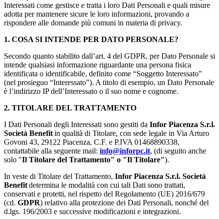
Interessati come gestisce e tratta i loro Dati Personali e quali misure
adotta per mantenere sicure le loro informazioni, provando a
rispondere alle domande più comuni in materia di privacy.
1. COSA SI INTENDE PER DATO PERSONALE?
Secondo quanto stabilito dall’art. 4 del GDPR, per Dato Personale si
intende qualsiasi informazione riguardante una persona fisica
identificata o identificabile, definito come “Soggetto Interessato”
(nel prosieguo “Interessato”). A titolo di esempio, un Dato Personale
è l’indirizzo IP dell’Interessato o il suo nome e cognome.
2. TITOLARE DEL TRATTAMENTO
I Dati Personali degli Interessati sono gestiti da
Infor Piacenza S.r.l.
Società Benefit
in qualità di Titolare, con sede legale in Via Arturo
Govoni 43, 29122 Piacenza, C.F. e P.IVA 01468890338,
contattabile alla seguente mail:
info@inforpc.it
, (di seguito anche
solo "
Il Titolare del Trattamento" o "Il Titolare"
).
In veste di Titolare del Trattamento,
Infor Piacenza S.r.l. Società
Benefit
determina le modalità con cui tali Dati sono trattati,
conservati e protetti, nel rispetto del Regolamento (UE) 2016/679
(cd.
GDPR
) relativo alla protezione dei Dati Personali, nonché del
d.lgs. 196/2003 e successive modificazioni e integrazioni.