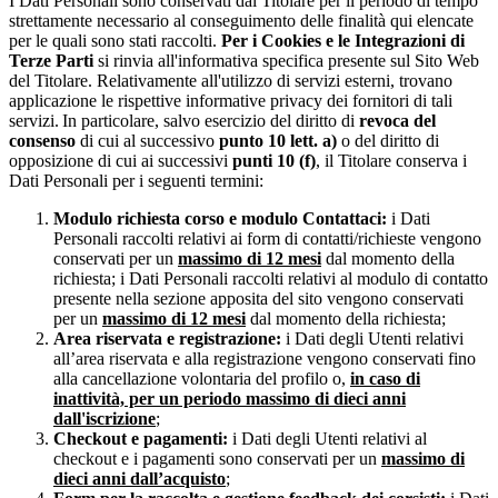
I Dati Personali sono conservati dal Titolare per il periodo di tempo
strettamente necessario al conseguimento delle finalità qui elencate
per le quali sono stati raccolti.
Per i Cookies e le Integrazioni di
Terze Parti
si rinvia all'informativa specifica presente sul Sito Web
del Titolare. Relativamente all'utilizzo di servizi esterni, trovano
applicazione le rispettive informative privacy dei fornitori di tali
servizi. In particolare, salvo esercizio del diritto di
revoca del
consenso
di cui al successivo
punto 10 lett. a)
o del diritto di
opposizione di cui ai successivi
punti 10 (f)
, il Titolare conserva i
Dati Personali per i seguenti termini:
Modulo richiesta corso e modulo Contattaci:
i Dati
Personali raccolti relativi ai form di contatti/richieste vengono
conservati per un
massimo di 12 mesi
dal momento della
richiesta; i Dati Personali raccolti relativi al modulo di contatto
presente nella sezione apposita del sito vengono conservati
per un
massimo di 12 mesi
dal momento della richiesta;
Area riservata e registrazione:
i Dati degli Utenti relativi
all’area riservata e alla registrazione vengono conservati fino
alla cancellazione volontaria del profilo o,
in caso di
inattività, per un periodo massimo di dieci anni
dall'iscrizione
;
Checkout e pagamenti:
i Dati degli Utenti relativi al
checkout e i pagamenti sono conservati per un
massimo di
dieci anni dall’acquisto
;