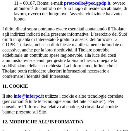
11 – 00187, Roma; e-mail:
protocollo@pec.gpdp.it
, ovvero
all’autorità di controllo del Suo luogo di residenza abituale, di
lavoro, ovvero del luogo ove l’asserita violazione ha avuto
luogo.
I diritti di cui sopra potranno essere esercitati contattando il Titolare
agli indirizzi indicati nella presente informativa. L’esercizio dei Suoi
diritti in qualità di Interessato è gratuito ai sensi dell’articolo 12
GDPR. Tuttavia, nel caso di richieste manifestamente infondate o
eccessive, anche per la loro ripetitività, il Titolare potrebbe
addebitarle un contributo spese ragionevole, alla luce dei costi
amministrativi sostenuti per gestire la Sua richiesta, o negare la
soddisfazione della sua richiesta. La informiamo, infine, che il
Titolare potrà richiedere ulteriori informazioni necessarie a
confermare l’identità dell’Interessato.
11. COOKIE
Il sito
info@inforpc.it
utilizza i cookie e altre tecnologie correlate
(per comodità tutte le tecnologie sono definite "cookie"). Per
consultare l’Informativa relativa ai cookie, si rimanda al cookie
banner presente sul Sito.
12. MODIFICHE ALL’INFORMATIVA