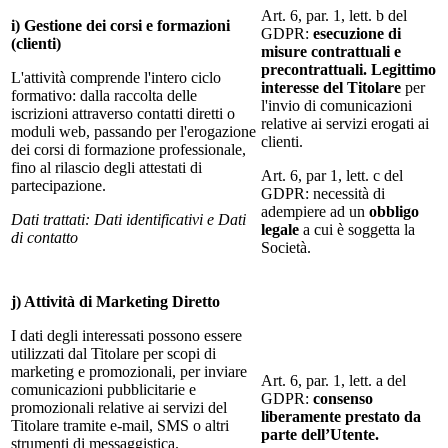
Art. 6, par. 1, lett. b del
i) Gestione dei corsi e formazioni
GDPR:
esecuzione di
(clienti)
misure contrattuali e
precontrattuali. Legittimo
L'attività comprende l'intero ciclo
interesse del Titolare
per
formativo: dalla raccolta delle
l'invio di comunicazioni
iscrizioni attraverso contatti diretti o
relative ai servizi erogati ai
moduli web, passando per l'erogazione
clienti.
dei corsi di formazione professionale,
fino al rilascio degli attestati di
Art. 6, par 1, lett. c del
partecipazione.
GDPR: necessità di
adempiere ad un
obbligo
Dati trattati: Dati identificativi e Dati
legale
a cui è soggetta la
di contatto
Società.
j) Attività di Marketing Diretto
I dati degli interessati possono essere
utilizzati dal Titolare per scopi di
marketing e promozionali, per inviare
Art. 6, par. 1, lett. a del
comunicazioni pubblicitarie e
GDPR:
consenso
promozionali relative ai servizi del
liberamente prestato da
Titolare tramite e-mail, SMS o altri
parte dell’Utente.
strumenti di messaggistica.