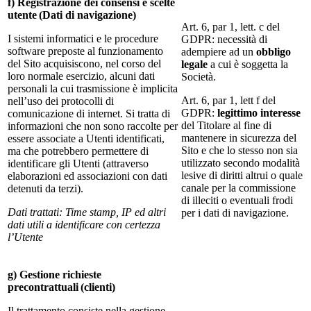
f) Registrazione dei consensi e scelte
utente (Dati di navigazione)
Art. 6, par 1, lett. c del
I sistemi informatici e le procedure
GDPR: necessità di
software preposte al funzionamento
adempiere ad un
obbligo
del Sito acquisiscono, nel corso del
legale
a cui è soggetta la
loro normale esercizio, alcuni dati
Società.
personali la cui trasmissione è implicita
Art. 6, par 1, lett f del
nell’uso dei protocolli di
GDPR:
legittimo interesse
comunicazione di internet. Si tratta di
del Titolare al fine di
informazioni che non sono raccolte per
mantenere in sicurezza del
essere associate a Utenti identificati,
Sito e che lo stesso non sia
ma che potrebbero permettere di
utilizzato secondo modalità
identificare gli Utenti (attraverso
lesive di diritti altrui o quale
elaborazioni ed associazioni con dati
canale per la commissione
detenuti da terzi).
di illeciti o eventuali frodi
Dati trattati: Time stamp, IP ed altri
per i dati di navigazione.
dati utili a identificare con certezza
l’Utente
g) Gestione richieste
precontrattuali (clienti)
Il trattamento consiste nella gestione