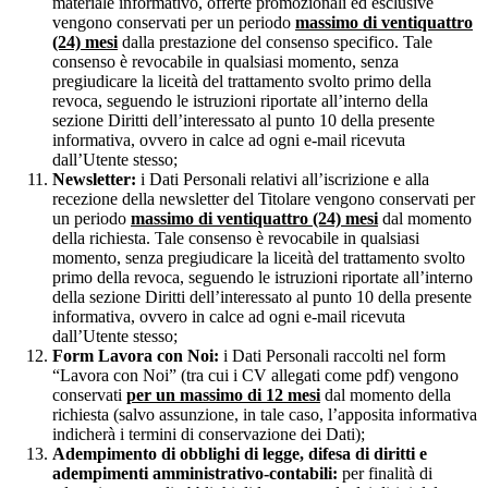
materiale informativo, offerte promozionali ed esclusive
vengono conservati per un periodo
massimo di ventiquattro
(24) mesi
dalla prestazione del consenso specifico. Tale
consenso è revocabile in qualsiasi momento, senza
pregiudicare la liceità del trattamento svolto primo della
revoca, seguendo le istruzioni riportate all’interno della
sezione Diritti dell’interessato al punto 10 della presente
informativa, ovvero in calce ad ogni e-mail ricevuta
dall’Utente stesso;
Newsletter:
i Dati Personali relativi all’iscrizione e alla
recezione della newsletter del Titolare vengono conservati per
un periodo
massimo di ventiquattro (24) mesi
dal momento
della richiesta. Tale consenso è revocabile in qualsiasi
momento, senza pregiudicare la liceità del trattamento svolto
primo della revoca, seguendo le istruzioni riportate all’interno
della sezione Diritti dell’interessato al punto 10 della presente
informativa, ovvero in calce ad ogni e-mail ricevuta
dall’Utente stesso;
Form Lavora con Noi:
i Dati Personali raccolti nel form
“Lavora con Noi” (tra cui i CV allegati come pdf) vengono
conservati
per un massimo di 12 mesi
dal momento della
richiesta (salvo assunzione, in tale caso, l’apposita informativa
indicherà i termini di conservazione dei Dati);
Adempimento di obblighi di legge, difesa di diritti e
adempimenti amministrativo-contabili:
per finalità di