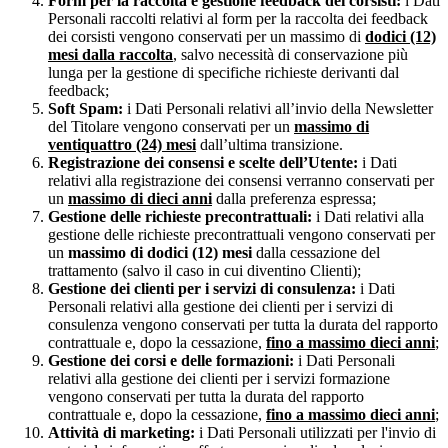
Form per la raccolta e gestione feedback dei corsisti:
i Dati
Personali raccolti relativi al form per la raccolta dei feedback
dei corsisti vengono conservati per un massimo di
dodici (12)
mesi dalla raccolta
, salvo necessità di conservazione più
lunga per la gestione di specifiche richieste derivanti dal
feedback;
Soft Spam:
i Dati Personali relativi all’invio della Newsletter
del Titolare vengono conservati per un
massimo di
ventiquattro (24) mesi
dall’ultima transizione.
Registrazione dei consensi e scelte dell’Utente:
i Dati
relativi alla registrazione dei consensi verranno conservati per
un
massimo di dieci anni
dalla preferenza espressa;
Gestione delle richieste precontrattuali:
i Dati relativi alla
gestione delle richieste precontrattuali vengono conservati per
un
massimo di dodici (12) mesi
dalla cessazione del
trattamento (salvo il caso in cui diventino Clienti);
Gestione dei clienti per i servizi di consulenza:
i Dati
Personali relativi alla gestione dei clienti per i servizi di
consulenza vengono conservati per tutta la durata del rapporto
contrattuale e, dopo la cessazione,
fino a massimo dieci anni
;
Gestione dei corsi e delle formazioni:
i Dati Personali
relativi alla gestione dei clienti per i servizi formazione
vengono conservati per tutta la durata del rapporto
contrattuale e, dopo la cessazione,
fino a massimo dieci anni
;
Attività di marketing:
i Dati Personali utilizzati per l'invio di