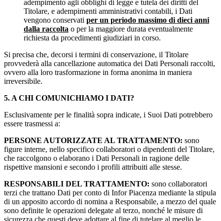
adempimento agli obblighi di legge e tutela dei diritti del
Titolare, e adempimenti amministrativi contabili, i Dati
vengono conservati
per un periodo massimo di dieci anni
dalla raccolta
o per la maggiore durata eventualmente
richiesta da procedimenti giudiziari in corso.
Si precisa che, decorsi i termini di conservazione, il Titolare
provvederà alla cancellazione automatica dei Dati Personali raccolti,
ovvero alla loro trasformazione in forma anonima in maniera
irreversibile.
5. A CHI COMUNICHIAMO I DATI?
Esclusivamente per le finalità sopra indicate, i Suoi Dati potrebbero
essere trasmessi a:
PERSONE AUTORIZZATE AL TRATTAMENTO:
sono
figure interne, nello specifico collaboratori o dipendenti del Titolare,
che raccolgono o elaborano i Dati Personali in ragione delle
rispettive mansioni e secondo i profili attribuiti alle stesse.
RESPONSABILI DEL TRATTAMENTO:
sono collaboratori
terzi che trattano Dati per conto di Infor Piacenza mediante la stipula
di un apposito accordo di nomina a Responsabile, a mezzo del quale
sono definite le operazioni delegate al terzo, nonché le misure di
sicurezza che questi deve adottare al fine di tutelare al meglio le