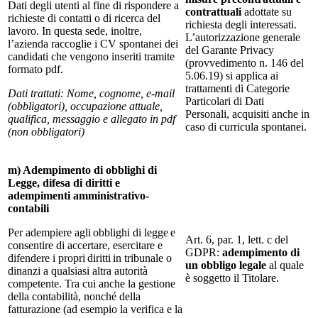
Dati degli utenti al fine di rispondere a
contrattuali
adottate su
richieste di contatti o di ricerca del
richiesta degli interessati.
lavoro. In questa sede, inoltre,
L’autorizzazione generale
l’azienda raccoglie i CV spontanei dei
del Garante Privacy
candidati che vengono inseriti tramite
(provvedimento n. 146 del
formato pdf.
5.06.19) si applica ai
trattamenti di Categorie
Dati trattati: Nome, cognome, e-mail
Particolari di Dati
(obbligatori), occupazione attuale,
Personali, acquisiti anche in
qualifica, messaggio e allegato in pdf
caso di curricula spontanei.
(non obbligatori)
m) Adempimento di obblighi di
Legge, difesa di diritti e
adempimenti amministrativo-
contabili
Per adempiere agli obblighi di legge e
Art. 6, par. 1, lett. c del
consentire di accertare, esercitare e
GDPR:
adempimento di
difendere i propri diritti in tribunale o
un obbligo legale
al quale
dinanzi a qualsiasi altra autorità
è soggetto il Titolare.
competente. Tra cui anche la gestione
della contabilità, nonché della
fatturazione (ad esempio la verifica e la