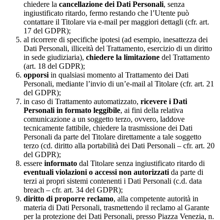
chiedere la
cancellazione dei Dati Personali
, senza
ingiustificato ritardo, fermo restando che l’Utente può
contattare il Titolare via e-mail per maggiori dettagli (cfr. art.
17 del GDPR);
al ricorrere di specifiche ipotesi (ad esempio, inesattezza dei
Dati Personali, illiceità del Trattamento, esercizio di un diritto
in sede giudiziaria),
chiedere la limitazione
del Trattamento
(art. 18 del GDPR);
opporsi
in qualsiasi momento al Trattamento dei Dati
Personali, mediante l’invio di un’e-mail al Titolare (cfr. art. 21
del GDPR);
in caso di Trattamento automatizzato,
ricevere i Dati
Personali in formato leggibile
, ai fini della relativa
comunicazione a un soggetto terzo, ovvero, laddove
tecnicamente fattibile, chiedere la trasmissione dei Dati
Personali da parte del Titolare direttamente a tale soggetto
terzo (cd. diritto alla portabilità dei Dati Personali – cfr. art. 20
del GDPR);
essere
informato
dal Titolare senza ingiustificato ritardo di
eventuali violazioni o accessi non autorizzati
da parte di
terzi ai propri sistemi contenenti i Dati Personali (c.d. data
breach – cfr. art. 34 del GDPR);
diritto di proporre reclamo
, alla competente autorità in
materia di Dati Personali, trasmettendo il reclamo al Garante
per la protezione dei Dati Personali, presso Piazza Venezia, n.