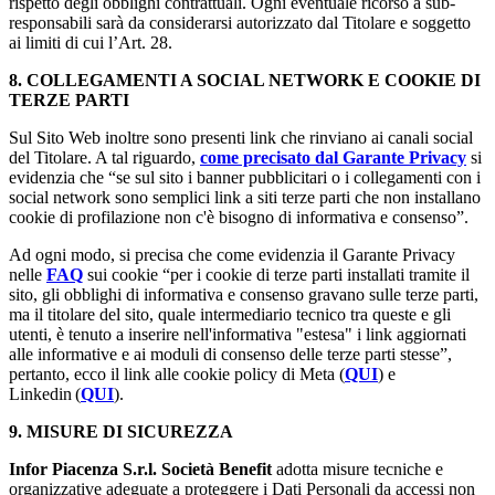
rispetto degli obblighi contrattuali. Ogni eventuale ricorso a sub-
responsabili sarà da considerarsi autorizzato dal Titolare e soggetto
ai limiti di cui l’Art. 28.
8. COLLEGAMENTI A SOCIAL NETWORK E COOKIE DI
TERZE PARTI
Sul Sito Web inoltre sono presenti link che rinviano ai canali social
del Titolare. A tal riguardo,
come precisato dal Garante Privacy
si
evidenzia che “se sul sito i banner pubblicitari o i collegamenti con i
social network sono semplici link a siti terze parti che non installano
cookie di profilazione non c'è bisogno di informativa e consenso”.
Ad ogni modo, si precisa che come evidenzia il Garante Privacy
nelle
FAQ
sui cookie “per i cookie di terze parti installati tramite il
sito, gli obblighi di informativa e consenso gravano sulle terze parti,
ma il titolare del sito, quale intermediario tecnico tra queste e gli
utenti, è tenuto a inserire nell'informativa "estesa" i link aggiornati
alle informative e ai moduli di consenso delle terze parti stesse”,
pertanto, ecco il link alle cookie policy di Meta (
QUI
) e
Linkedin (
QUI
).
9. MISURE DI SICUREZZA
Infor Piacenza S.r.l. Società Benefit
adotta misure tecniche e
organizzative adeguate a proteggere i Dati Personali da accessi non