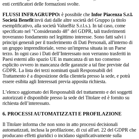
enti certificatori delle formazioni svolte.
FLUSSI INFRAGRUPPO:
è possibile che
Infor Piacenza S.r.l.
Società Benefit
invii dati dalle altre società del Gruppo (a titolo
esemplificativo, alla società ValueBiz S.r.l.s.). In tal caso, come
specificato nel "Considerando 48" del GDPR, tali trasferimenti
troveranno fondamento nel legittimo interesse. Sono fatti salvi i
principi generali per il trasferimento di Dati Personali, all'interno di
un gruppo imprenditoriale, verso un'impresa situata in un Paese
terzo. In ogni caso i Dati dell’Interessato non verranno trasferiti in
Paesi esterni allo spazio UE in mancanza di un tuo consenso
esplicito ovvero in mancanza delle garanzie a tal fine previste dal
GDPR. La lista dei terzi nominati quali Responsabili del
Trattamento è a disposizione della clientela presso la sede, e potrà
essere esibita agli Interessati previa apposita richiesta.
L’elenco aggiornato dei Responsabili del trattamento e dei soggetti
autorizzati è disponibile presso la sede del Titolare ed è fornito su
richiesta dell’interessato.
6. PROCESSI AUTOMATIZZATI E PROFILAZIONE
Il Titolare informa che non sono in atto processi decisionali
automatizzati, inclusa la profilazione, di cui all'art. 22 del GDPR che
producano effetti giuridici o incidano significativamente sulla