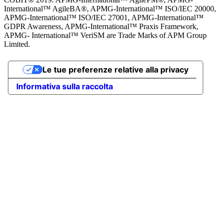
International™ AgileBA®, APMG-International™ ISO/IEC 20000,
APMG-International™ ISO/IEC 27001, APMG-International™
GDPR Awareness, APMG-International™ Praxis Framework,
APMG- International™ VeriSM are Trade Marks of APM Group
Limited.
Le tue preferenze relative alla privacy
Informativa sulla raccolta