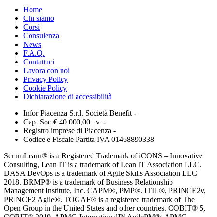
Home
Chi siamo
Corsi
Consulenza
News
F.A.Q.
Contattaci
Lavora con noi
Privacy Policy
Cookie Policy
Dichiarazione di accessibilità
Infor Piacenza S.r.l. Società Benefit -
Cap. Soc € 40.000,00 i.v. -
Registro imprese di Piacenza -
Codice e Fiscale Partita IVA 01468890338
ScrumLearn® is a Registered Trademark of iCONS – Innovative
Consulting, Lean IT is a trademark of Lean IT Association LLC.
DASA DevOps is a trademark of Agile Skills Association LLC
2018. BRMP® is a trademark of Business Relationship
Management Institute, Inc. CAPM®, PMP®. ITIL®, PRINCE2v,
PRINCE2 Agile®. TOGAF® is a registered trademark of The
Open Group in the United States and other countries. COBIT® 5,
COBIT® 2019. APMG-International™ AgilePM®, APMG-